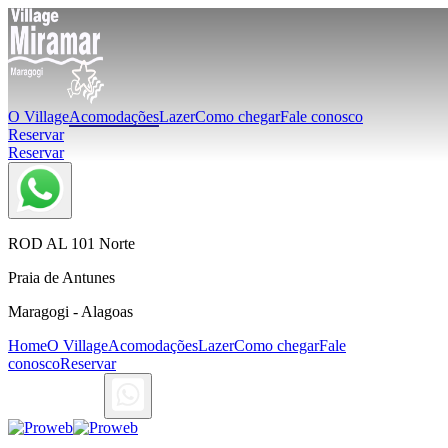
O Village
Acomodações
Lazer
Como chegar
Fale conosco
Reservar
Reservar
ROD AL 101 Norte
Praia de Antunes
Maragogi - Alagoas
Home
O Village
Acomodações
Lazer
Como chegar
Fale
conosco
Reservar